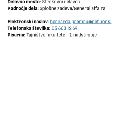
Delovno mesto:
Strokovni delavec
Področje dela:
Splošne zadeve/General affairs
Elektronski naslov:
bernarda.premru@pef.upr.si
Telefonska številka:
05 663 12 69
Pisarna:
Tajništvo fakultete – I. nadstropje