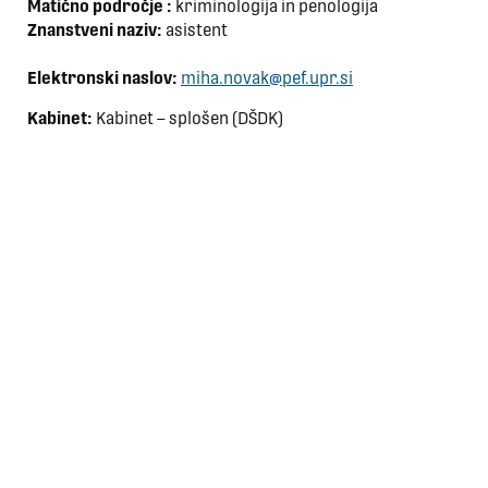
Matično področje :
kriminologija in penologija
Znanstveni naziv:
asistent
Elektronski naslov:
miha.novak@pef.upr.si
Kabinet:
Kabinet – splošen (DŠDK)