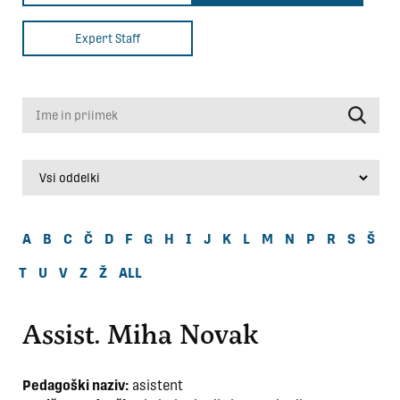
Expert Staff
Ime in priimek
A
B
C
Č
D
F
G
H
I
J
K
L
M
N
P
R
S
Š
T
U
V
Z
Ž
ALL
Assist. Miha Novak
Pedagoški naziv:
asistent