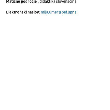
Matično področje :
didaktika slovenščine
Elektronski naslov:
mija.umer@pef.upr.si