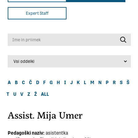
Expert Staff
Ime in priimek
A
B
C
Č
D
F
G
H
I
J
K
L
M
N
P
R
S
Š
T
U
V
Z
Ž
ALL
Assist. Mija Umer
Pedagoški naziv:
asistentka