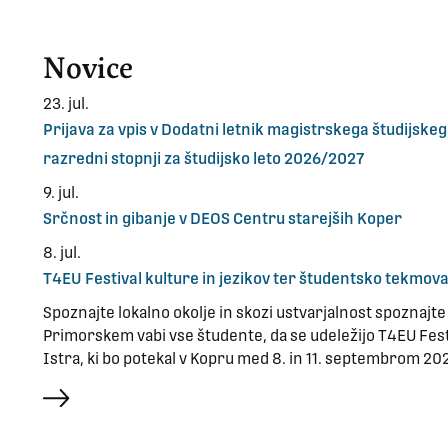
Novice
23. jul.
Prijava za vpis v Dodatni letnik magistrskega študijs
razredni stopnji za študijsko leto 2026/2027
9. jul.
Srčnost in gibanje v DEOS Centru starejših Koper
8. jul.
T4EU Festival kulture in jezikov ter študentsko tekmov
Spoznajte lokalno okolje in skozi ustvarjalnost spoznajte I
Primorskem vabi vse študente, da se udeležijo T4EU Fest
Istra, ki bo potekal v Kopru med 8. in 11. septembrom 20
več