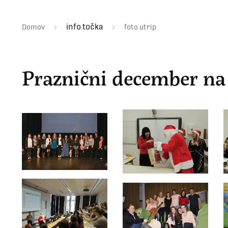
info točka
Domov
foto utrip
Praznični december na