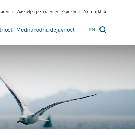
tudenti
Vseživljenjsko učenje
Zaposleni
Alumni klub
tnost
Mednarodna dejavnost
EN