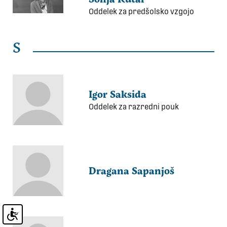
Oddelek za predšolsko vzgojo
S
Igor Saksida
Oddelek za razredni pouk
Dragana Sapanjoš