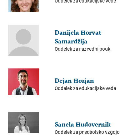
Oddelek za edukacijske vede
Danijela Horvat
Samardžija
Oddelek za razredni pouk
Dejan Hozjan
Oddelek za edukacijske vede
Sanela Hudovernik
Oddelek za predšolsko vzgojo