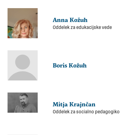
Anna Kožuh
Oddelek za edukacijske vede
Boris Kožuh
Mitja Krajnčan
Oddelek za socialno pedagogiko