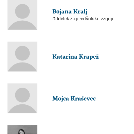
Bojana Kralj
Oddelek za predšolsko vzgojo
Katarina Krapež
Mojca Kraševec