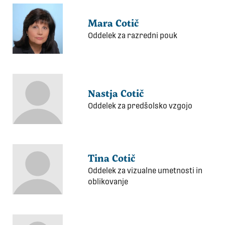
Mara Cotič
Oddelek za razredni pouk
Nastja Cotič
Oddelek za predšolsko vzgojo
Tina Cotič
Oddelek za vizualne umetnosti in
oblikovanje