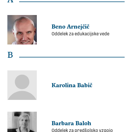
Beno Arnejčič
Oddelek za edukacijske vede
B
Karolina Babič
Barbara Baloh
Oddelek za predšolsko vzgojo