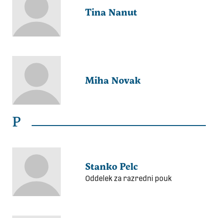
Tina Nanut
Miha Novak
P
Stanko Pelc
Oddelek za razredni pouk