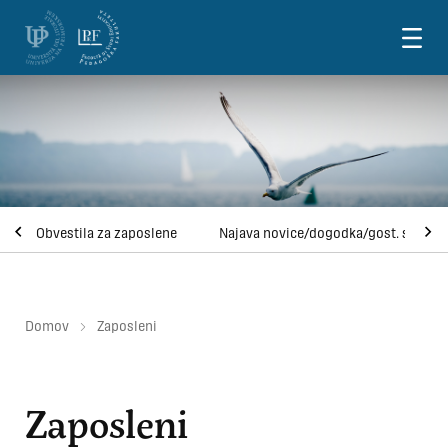
Skoči na vsebino
Obvestila za zaposlene
Najava novice/dogodka/gost. strok.
Domov
Zaposleni
Zaposleni