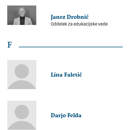
Janez Drobnič
Oddelek za edukacijske vede
F
Lina Faletič
Darjo Felda