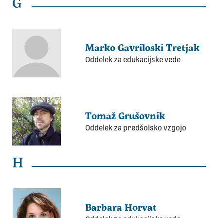
G
Marko Gavriloski Tretjak
Oddelek za edukacijske vede
Tomaž Grušovnik
Oddelek za predšolsko vzgojo
H
Barbara Horvat