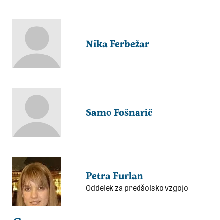
Nika Ferbežar
Samo Fošnarič
Petra Furlan
Oddelek za predšolsko vzgojo