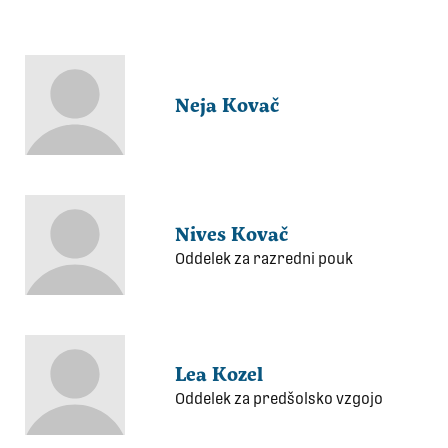
Neja Kovač
Nives Kovač
Oddelek za razredni pouk
Lea Kozel
Oddelek za predšolsko vzgojo