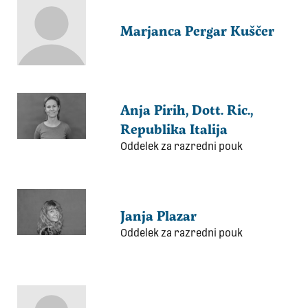
Marjanca Pergar Kuščer
Anja Pirih, Dott. Ric.,
Republika Italija
Oddelek za razredni pouk
Janja Plazar
Oddelek za razredni pouk