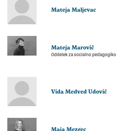
Mateja Maljevac
Mateja Marovič
Oddelek za socialno pedagogiko
Vida Medved Udovič
Maja Mezgec