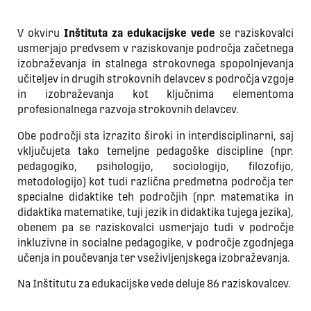
V okviru
Inštituta za edukacijske vede
se raziskovalci
usmerjajo predvsem v raziskovanje področja začetnega
izobraževanja in stalnega strokovnega spopolnjevanja
učiteljev in drugih strokovnih delavcev s področja vzgoje
in izobraževanja kot ključnima elementoma
profesionalnega razvoja strokovnih delavcev.
Obe področji sta izrazito široki in interdisciplinarni, saj
vključujeta tako temeljne pedagoške discipline (npr.
pedagogiko, psihologijo, sociologijo, filozofijo,
metodologijo) kot tudi različna predmetna področja ter
specialne didaktike teh področjih (npr. matematika in
didaktika matematike, tuji jezik in didaktika tujega jezika),
obenem pa se raziskovalci usmerjajo tudi v področje
inkluzivne in socialne pedagogike, v področje zgodnjega
učenja in poučevanja ter vseživljenjskega izobraževanja.
Na Inštitutu za edukacijske vede deluje 86 raziskovalcev.