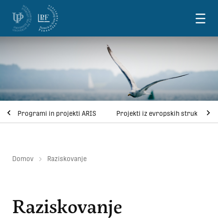
Skoči na vsebino
Programi in projekti ARIS
Projekti iz evropskih strukturnih
Domov
Raziskovanje
Raziskovanje