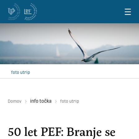
Skoči na vsebino
foto utrip
info točka
Domov
foto utrip
50 let PEF: Branje se