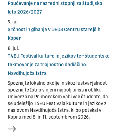
Poučevanje na razredni stopnji za študijsko
leto 2026/2027
9. jul.
Srčnost in gibanje v DEOS Centru starejših
Koper
8. jul.
T4EU Festival kulture in jezikov ter študentsko
tekmovanje za trajnostno dediščino:
Navdihujoča Istra
Spoznajte lokalno okolje in skozi ustvarjalnost
spoznajte Istro v njeni najbolj pristni obliki.
Univerza na Primorskem vabi vse študente, da
se udeležijo T4EU Festivala kulture in jezikov z
naslovom Navdihujoča Istra, ki bo potekal v
Kopru med 8. in 11. septembrom 2026.
več