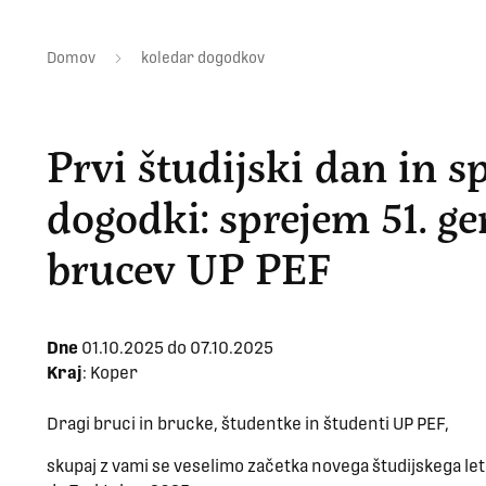
Domov
koledar dogodkov
Prvi študijski dan in s
dogodki: sprejem 51. ge
brucev UP PEF
Dne
01.10.2025 do
07.10.2025
Kraj
: Koper
Dragi bruci in brucke, študentke in študenti UP PEF,
skupaj z vami se veselimo začetka novega študijskega let