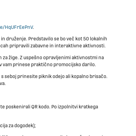
m/e/HqUFrEePnV
.
n druženje. Predstavilo se bo več kot 50 lokalnih
icah pripravili zabavne in interaktivne aktivnosti.
on za žige. Z uspešno opravljenimi aktivnostmi na
gov vam prinese praktično promocijsko darilo.
seboj prinesite piknik odejo ali kopalno brisačo.
va.
te poskenirali QR kodo. Po izpolnitvi kratkega
cija za dogodek);