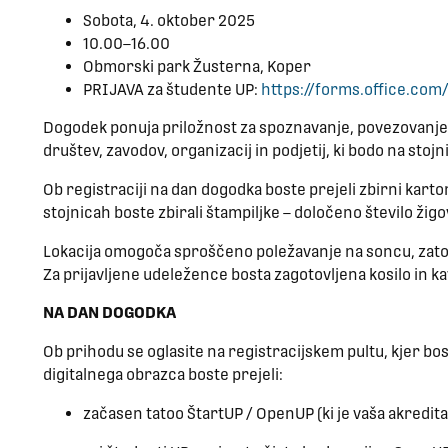
Sobota, 4. oktober 2025
10.00–16.00
Obmorski park Žusterna, Koper​
PRIJAVA za študente UP:
https://forms.office.co
Dogodek ponuja priložnost za spoznavanje, povezovanje i
društev, zavodov, organizacij in podjetij, ki bodo na stojn
Ob registraciji na dan dogodka boste prejeli zbirni kart
stojnicah boste zbirali štampiljke – določeno število ži
Lokacija omogoča sproščeno poležavanje na soncu, zato s 
Za prijavljene udeležence bosta zagotovljena kosilo in ka
NA DAN DOGODKA
Ob prihodu se oglasite na registracijskem pultu, kjer bos
digitalnega obrazca boste prejeli:
začasen tatoo ŠtartUP / OpenUP (ki je vaša akredita