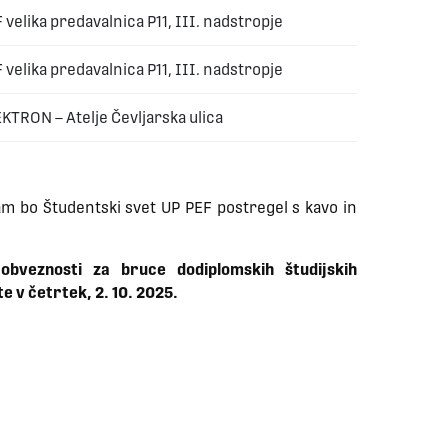
 velika predavalnica P11, III. nadstropje
 velika predavalnica P11, III. nadstropje
KTRON – Atelje Čevljarska ulica
vam bo Študentski svet UP PEF postregel s kavo in
obveznosti za bruce dodiplomskih študijskih
e v četrtek, 2. 10. 2025.