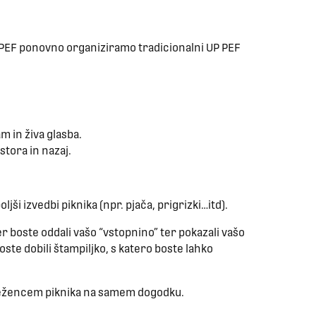
P PEF ponovno organiziramo tradicionalni UP PEF
m in živa glasba.
tora in nazaj.
jši izvedbi piknika (npr. pjača, prigrizki…itd).
er boste oddali vašo “vstopnino” ter pokazali vašo
oste dobili štampiljko, s katero boste lahko
eležencem piknika na samem dogodku.