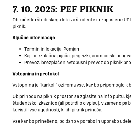
7. 10. 2025: PEF PIKNIK
Ob začetku študijskega leta za študente in zaposlene U
piknik.
Ključne informacije
Termin in lokacija: Pomjan
Kaj: brezplačna pijača, prigrizki, animacijski progra
Prevoz: brezplačen avtobusni prevoz do piknik pros
Vstopnina in protokol
Vstopnina je “karkoli” oziroma vse, kar bo pripomoglo k bol
Ob prihodu na piknik prostor se zglasite na info pultu, kj
študentsko izkaznico (ali potrdilo o vpisu), v zameno pa b
koristili vse ugodnosti, ki jih piknik prinaša.
Vse kar bo prinešeno, bo dano v porabo in uporabo ud