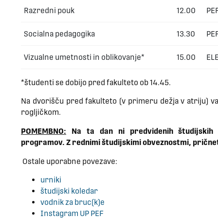
Razredni pouk
12.00
PEF
Socialna pedagogika
13.30
PEF
Vizualne umetnosti in oblikovanje*
15.00
ELE
*študenti se dobijo pred fakulteto ob 14.45.
Na dvorišču pred fakulteto (v primeru dežja v atriju) 
rogljičkom.
POMEMBNO:
Na ta dan ni predvidenih študijskih 
programov. Z rednimi študijskimi obveznostmi, pričnet
Ostale uporabne povezave:
urniki
študijski koledar
vodnik za bruc(k)e
Instagram UP PEF