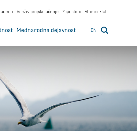
tudenti
Vseživljenjsko učenje
Zaposleni
Alumni klub
tnost
Mednarodna dejavnost
EN