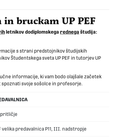
em in bruckam UP PEF
ih
letnikov dodiplomskega
rednega
študija:
macije s strani predstojnikov študijskih
ikov Študentskega sveta UP PEF in tutorjev UP
učne informacije, ki vam bodo olajšale začetek
st spoznati svoje sošolce in profesorje.
EDAVALNICA
 pritličje
 velika predavalnica P11, III. nadstropje