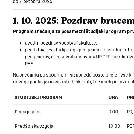
do 7. oktobra 2025.
1. 10. 2025: Pozdrav bruc
Program srečanja za posamezni študijski program
prv
uvodni pozdrav vodstva fakultete,
predstavitev študijskega programa in uvodne infor
programov, strokovnih delavcev UP PEF, predstavn
PEF.
Na srečanju po spodnjem razporedu boste prejeli vse klj
novega poglavja na vaši študijski poti, ter imeli priložno
ŠTUDIJSKI PROGRAM
URA
PR
Pedagogika
9.00
P9,
Predšolska vzgoja
10.30
PEF