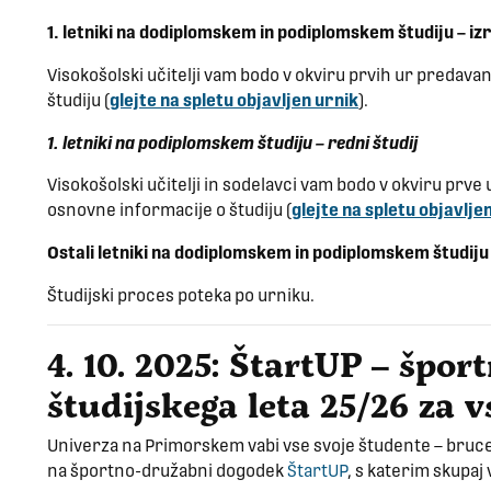
1. letniki na dodiplomskem in podiplomskem študiju – izr
Visokošolski učitelji vam bodo v okviru prvih ur predava
študiju (
glejte na spletu objavljen urnik
).
1. letniki na podiplomskem študiju – redni študij
Visokošolski učitelji in sodelavci vam bodo v okviru prve
osnovne informacije o študiju (
glejte na spletu objavlje
Ostali letniki na dodiplomskem in podiplomskem študiju
Študijski proces poteka po urniku.
4. 10. 2025: ŠtartUP – špo
študijskega leta 25/26 za 
Univerza na Primorskem vabi vse svoje študente – bruce 
na športno-družabni dogodek
ŠtartUP
, s katerim skupaj