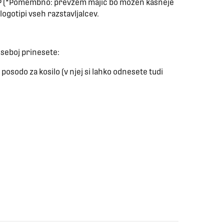
UP (*Pomembno: prevzem majic bo možen kasneje
 logotipi vseh razstavljalcev.
 seboj prinesete:
r posodo za kosilo (v njej si lahko odnesete tudi