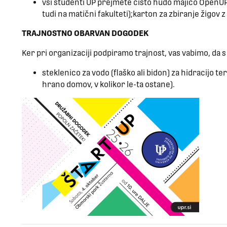
vsi študenti UP prejmete čisto hudo majico Open
tudi na matični fakulteti);karton za zbiranje žigov z
TRAJNOSTNO OBARVAN DOGODEK
Ker pri organizaciji podpiramo trajnost, vas vabimo, da s
steklenico za vodo (flaško ali bidon) za hidracijo te
hrano domov, v kolikor le-ta ostane).