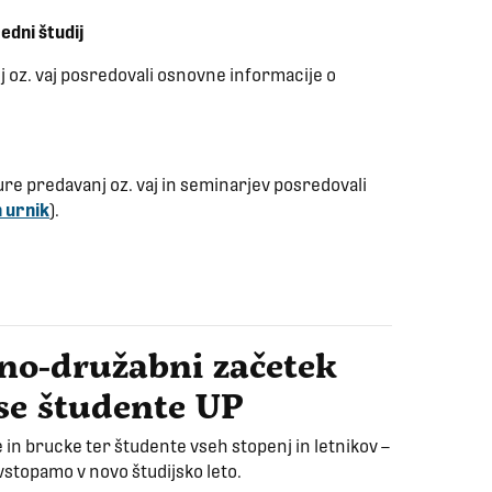
edni študij
nj oz. vaj posredovali osnovne informacije o
 ure predavanj oz. vaj in seminarjev posredovali
n urnik
).
rtno-družabni začetek
vse študente UP
in brucke ter študente vseh stopenj in letnikov –
 vstopamo v novo študijsko leto.