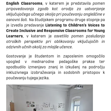
English Classrooms
, v katerem je predstavila
pomen
pripovedovanja zgodb kot orodja za ustvarjanje
vključujočega učnega okolja pri poučevanju angleščine v
osnovni šoli.
Na študijskem programu druge stopnje pa
je izvedla predavanje
Listening to Children’s Voices to
Create Inclusive and Responsive Classrooms for Young
Learners
, v katerem je
osvetlila pomen poslušanja
otroških perspektiv pri oblikovanju vključujočih in
odzivnih učnih okolij za mlajše učence
.
Gostovanje je študentom in zaposlenim omogočilo
vpogled v mednarodne pedagoške prakse ter
spodbudilo izmenjavo znanj in izkušenj na področju
inkluzivnega izobraževanja in sodobnih pristopov k
poučevanju tujega jezika.