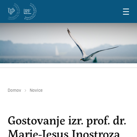
Skoči na vsebino
Domov
Novice
Gostovanje izr. prof. dr.
Marie-Jesus Inostroza