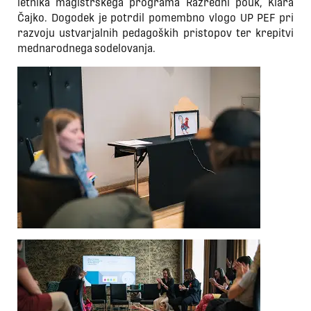
letnika magistrskega programa Razredni pouk, Klara
Čajko. Dogodek je potrdil pomembno vlogo UP PEF pri
razvoju ustvarjalnih pedagoških pristopov ter krepitvi
mednarodnega sodelovanja.