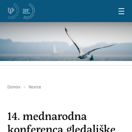
Skoči na vsebino
Domov
Novice
14. mednarodna
konferenca gledališke