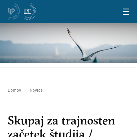
Skoči na vsebino
Domov
Novice
Skupaj za trajnosten
začetek študija /