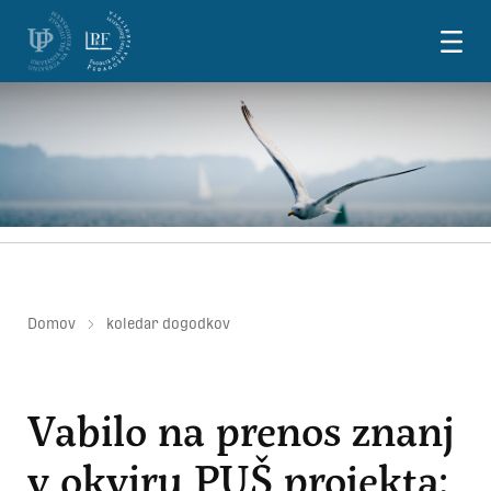
Skoči na vsebino
Domov
koledar dogodkov
Vabilo na prenos znanj
v okviru PUŠ projekta: