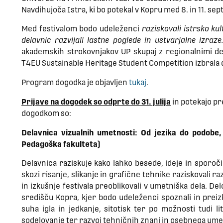
Navdihujoča Istra, ki bo potekal v Kopru med 8. in 11. s
Med festivalom bodo udeleženci
raziskovali istrsko ku
delavnic razvijali lastne poglede in ustvarjalne izraze
akademskih strokovnjakov UP skupaj z regionalnimi de
T4EU Sustainable Heritage Student Competition izbrala de
Program dogodka je objavljen
tukaj
.
Prijave na dogodek so odprte do 31. julija
in potekajo pr
dogodkom so:
Delavnica vizualnih umetnosti: Od jezika do podobe,
Pedagoška fakulteta)
Delavnica raziskuje kako lahko besede, ideje in sporoč
skozi risanje, slikanje in grafične tehnike raziskovali 
in izkušnje festivala preoblikovali v umetniška dela. 
središču Kopra, kjer bodo udeleženci spoznali in preizk
suha igla in jedkanje, sitotisk ter po možnosti tudi l
sodelovanje ter razvoj tehničnih znanj in osebnega ume