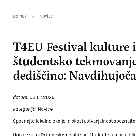
Domov
Novice
T4EU Festival kulture i
študentsko tekmovanje
dediščino: Navdihujoča
datum:
08.07.2026
kategorija:
Novice
Spoznajte lokalno okolje in skozi ustvarjalnost spoznajte I
Univerza na Primorskem vabi vse študente, da se udelež