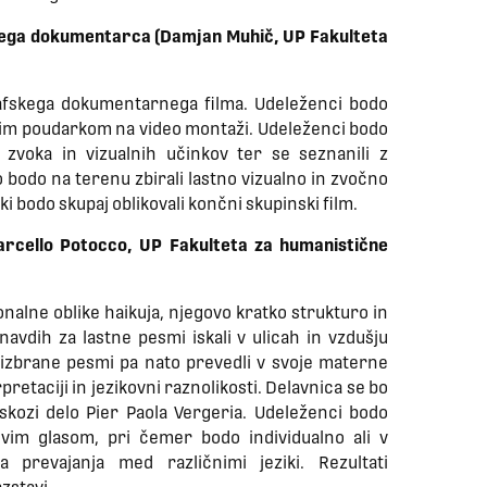
kega dokumentarca (Damjan Muhič, UP Fakulteta
afskega dokumentarnega filma. Udeleženci bodo
im poudarkom na video montaži. Udeleženci bodo
a zvoka in vizualnih učinkov ter se seznanili z
 bodo na terenu zbirali lastno vizualno in zvočno
ki bodo skupaj oblikovali končni skupinski film.
 Marcello Potocco, UP Fakulteta za humanistične
nalne oblike haikuja, njegovo kratko strukturo in
vdih za lastne pesmi iskali v ulicah in vzdušju
, izbrane pesmi pa nato prevedli v svoje materne
retaciji in jezikovni raznolikosti. Delavnica se bo
 skozi delo Pier Paola Vergeria. Udeleženci bodo
ovim glasom, pri čemer bodo individualno ali v
a prevajanja med različnimi jeziki. Rezultati