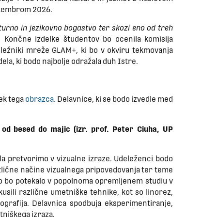
eptembrom 2026.
lturno in jezikovno bogastvo ter skozi eno od treh
.
Končne izdelke študentov bo ocenila komisija
ležniki mreže GLAM+, ki bo v okviru tekmovanja
la, ki bodo najbolje odražala duh Istre.
ek tega
obrazca.
Delavnice, ki se bodo izvedle med
 od besed do majic (izr. prof. Peter Ciuha, UP
ila pretvorimo v vizualne izraze. Udeleženci bodo
različne načine vizualnega pripovedovanja ter teme
Delo bo potekalo v popolnoma opremljenem studiu v
usili različne umetniške tehnike, kot so linorez,
itografija. Delavnica spodbuja eksperimentiranje,
tniškega izraza.