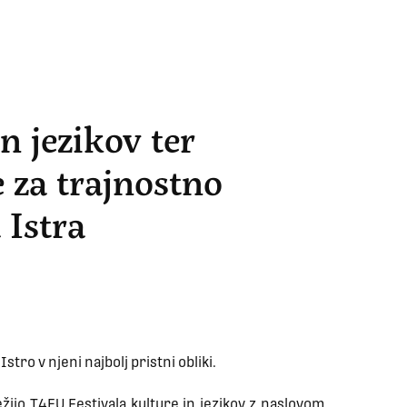
n jezikov ter
 za trajnostno
 Istra
stro v njeni najbolj pristni obliki.
ijo T4EU Festivala kulture in jezikov z naslovom