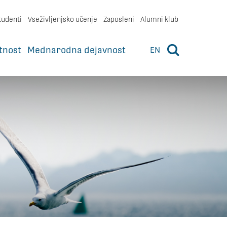
tudenti
Vseživljenjsko učenje
Zaposleni
Alumni klub
tnost
Mednarodna dejavnost
EN