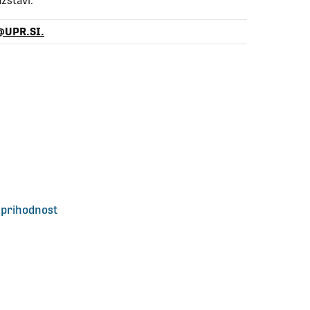
zstavi.
@UPR.SI.
 prihodnost