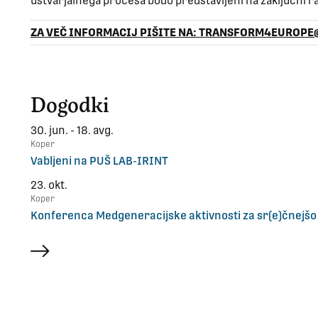
ustvarjalnega procesa bodo predstavljeni na zaključni ra
ZA VEČ INFORMACIJ PIŠITE NA: TRANSFORM4EUROPE
Dogodki
30. jun. - 18. avg.
Koper
Vabljeni na PUŠ LAB-IRINT
23. okt.
Koper
Konferenca Medgeneracijske aktivnosti za sr(e)čnejšo
več