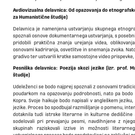
Avdiovizualna delavnica: Od opazovanja do etnografs
za Humanistične študije)
Delavnica je namenjena ustvarjanju skupnega etnogr
spoznali osnove dokumentarnega ustvarjanja, s posebn
pridobili praktična znanja urejanja videa, oblikovanj
osnovami kadriranja, osvetlitve in snemanja zvoka. Nato
gradivo ter ustvarili kratke samostojne video prispevke, 
Pesniška delavnica: Poezija skozi jezike (izr. prof.
študije)
Udeleženci se bodo najprej spoznali z osnovami tradicio
poudarkom na opazovanju podrobnosti, nato pa bodo na
Kopra. Svoje haikuje bodo napisali v angleškem jeziku
jezike. Proces bo spodbujal razmišljanje o pomenu, interp
dotaknila tudi istrske literarne in kulturne dediščine
sodelovali pri prevajanju pesmi, navdihnjene z njeg
skupinah raziskovali izzive in možnosti literarneg