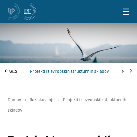
Skoči na vsebino
ekti ARIS
Projekti iz evropskih strukturnih skladov
Mednaro
Domov
Raziskovanje
Projekti iz evropskih strukturnih
skladov