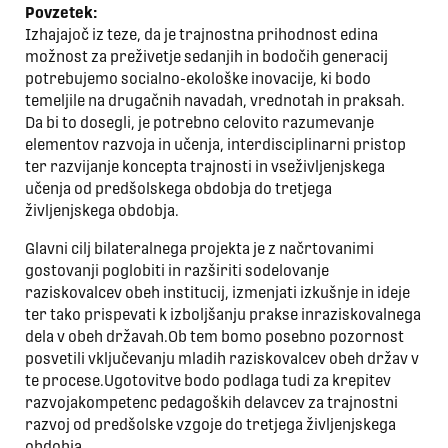
Povzetek:
Izhajajoč iz teze, da je trajnostna prihodnost edina
možnost za preživetje sedanjih in bodočih generacij
potrebujemo socialno-ekološke inovacije, ki bodo
temeljile na drugačnih navadah, vrednotah in praksah.
Da bi to dosegli, je potrebno celovito razumevanje
elementov razvoja in učenja, interdisciplinarni pristop
ter razvijanje koncepta trajnosti in vseživljenjskega
učenja od predšolskega obdobja do tretjega
življenjskega obdobja.
Glavni cilj bilateralnega projekta je z načrtovanimi
gostovanji poglobiti in razširiti sodelovanje
raziskovalcev obeh institucij, izmenjati izkušnje in ideje
ter tako prispevati k izboljšanju prakse inraziskovalnega
dela v obeh državah.Ob tem bomo posebno pozornost
posvetili vključevanju mladih raziskovalcev obeh držav v
te procese.Ugotovitve bodo podlaga tudi za krepitev
razvojakompetenc pedagoških delavcev za trajnostni
razvoj od predšolske vzgoje do tretjega življenjskega
obdobja.