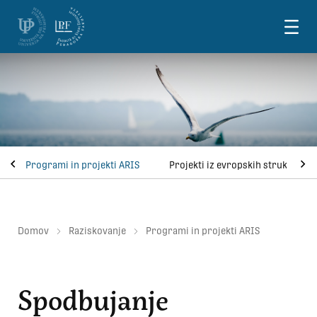
Skoči na vsebino
Programi in projekti ARIS
Projekti iz evropskih strukturnih
Domov
Raziskovanje
Programi in projekti ARIS
Spodbujanje