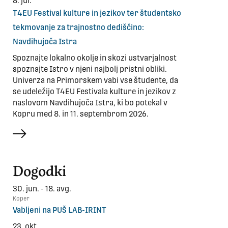
8. jul.
T4EU Festival kulture in jezikov ter študentsko
tekmovanje za trajnostno dediščino:
Navdihujoča Istra
Spoznajte lokalno okolje in skozi ustvarjalnost
spoznajte Istro v njeni najbolj pristni obliki.
Univerza na Primorskem vabi vse študente, da
se udeležijo T4EU Festivala kulture in jezikov z
naslovom Navdihujoča Istra, ki bo potekal v
Kopru med 8. in 11. septembrom 2026.
več
Dogodki
30. jun. - 18. avg.
Koper
Vabljeni na PUŠ LAB-IRINT
23. okt.