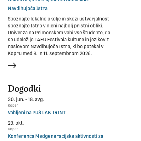
Navdihujoča Istra
Spoznajte lokalno okolje in skozi ustvarjalnost
spoznajte Istro v njeni najbolj pristni obliki.
Univerza na Primorskem vabi vse študente, da
se udeležijo T4EU Festivala kulture in jezikov z
naslovom Navdihujoča Istra, ki bo potekal v
Kopru med 8. in 11. septembrom 2026.
več
Dogodki
30. jun. - 18. avg.
Koper
Vabljeni na PUŠ LAB-IRINT
23. okt.
Koper
Konferenca Medgeneracijske aktivnosti za