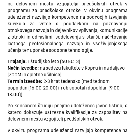
na delovnem mestu vzgojitelja predšolskih otrok v
programu za predšolske otroke. V okviru programa
udeleženci razvijajo kompetence na področjih izvajanja
kurikula za vrtce s poudarkom na poznavanju
otrokovega razvoja in dejavnikov vplivanja, komunikacije
z otroki in odraslimi, sodelovanja s starši, načrtovanja
lastnega profesionalnega razvoja in vseživljenjskega
učenja ter uporabe sodobne tehnologije.
Trajanje:
1 študijsko leto (60 ECTS)
Način izvedbe:
na sedežu fakultete v Kopru in na daljavo
(ZOOM in spletne učilnice)
Termin izvedbe:
2-3 krat tedensko (med tednom
popoldan (16.00-20.00) in ob sobotah dopoldan (9.00-
13.00))
Po končanem študiju prejme udeleženec javno listino, s
katero dokazuje ustrezne kvalifikacije za zaposlitev na
delovnem mestu vzgojitelj predšolskih otrok.
V okviru programa udeleženci razvijajo kompetence na