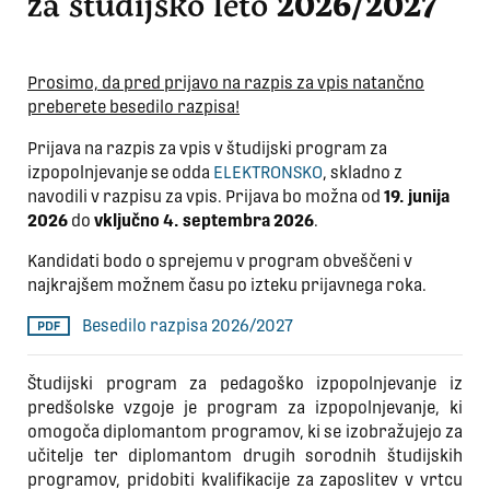
za študijsko leto
2026/2027
Prosimo, da pred prijavo na razpis za vpis natančno
preberete besedilo razpisa!
Prijava na razpis za vpis v študijski program za
izpopolnjevanje se odda
ELEKTRONSKO
, skladno z
navodili v razpisu za vpis. Prijava bo možna od
19. junija
2026
do
vključno 4. septembra 2026
.
Kandidati bodo o sprejemu v program obveščeni v
najkrajšem možnem času po izteku prijavnega roka.
Besedilo razpisa 2026/2027
Študijski program za pedagoško izpopolnjevanje iz
predšolske vzgoje je program za izpopolnjevanje, ki
omogoča diplomantom programov, ki se izobražujejo za
učitelje ter diplomantom drugih sorodnih študijskih
programov, pridobiti kvalifikacije za zaposlitev v vrtcu