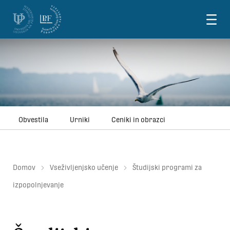
Skoči na vsebino
Obvestila
Urniki
Ceniki in obrazci
Domov
Vseživljenjsko učenje
Študijski programi za
izpopolnjevanje