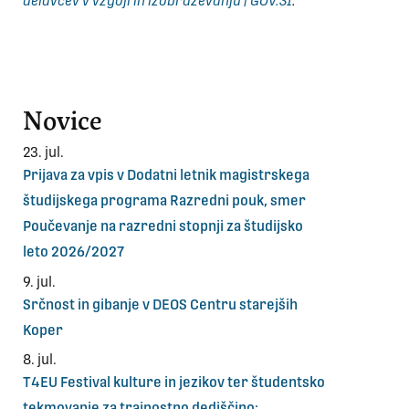
delavcev v vzgoji in izobraževanju | GOV.SI
.
Novice
23. jul.
Prijava za vpis v Dodatni letnik magistrskega
študijskega programa Razredni pouk, smer
Poučevanje na razredni stopnji za študijsko
leto 2026/2027
9. jul.
Srčnost in gibanje v DEOS Centru starejših
Koper
8. jul.
T4EU Festival kulture in jezikov ter študentsko
tekmovanje za trajnostno dediščino: