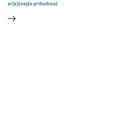
sr(e)čnejšo prihodnost
več