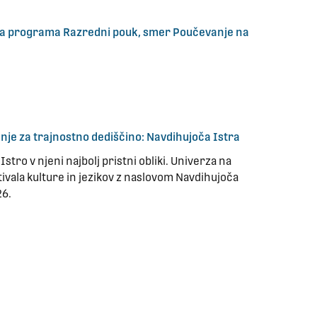
kega programa Razredni pouk, smer Poučevanje na
anje za trajnostno dediščino: Navdihujoča Istra
stro v njeni najbolj pristni obliki. Univerza na
ivala kulture in jezikov z naslovom Navdihujoča
26.