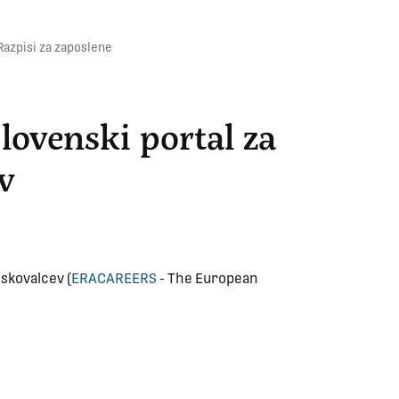
Razpisi za zaposlene
Slovenski portal za
v
iskovalcev (
ERACAREERS
- The European