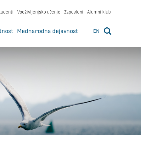
tudenti
Vseživljenjsko učenje
Zaposleni
Alumni klub
tnost
Mednarodna dejavnost
EN