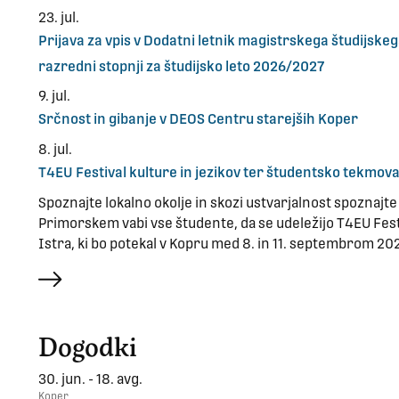
23. jul.
Prijava za vpis v Dodatni letnik magistrskega študijs
razredni stopnji za študijsko leto 2026/2027
9. jul.
Srčnost in gibanje v DEOS Centru starejših Koper
8. jul.
T4EU Festival kulture in jezikov ter študentsko tekmov
Spoznajte lokalno okolje in skozi ustvarjalnost spoznajte I
Primorskem vabi vse študente, da se udeležijo T4EU Fest
Istra, ki bo potekal v Kopru med 8. in 11. septembrom 20
več
Dogodki
30. jun. - 18. avg.
Koper