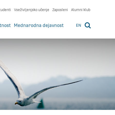
tudenti
Vseživljenjsko učenje
Zaposleni
Alumni klub
tnost
Mednarodna dejavnost
EN