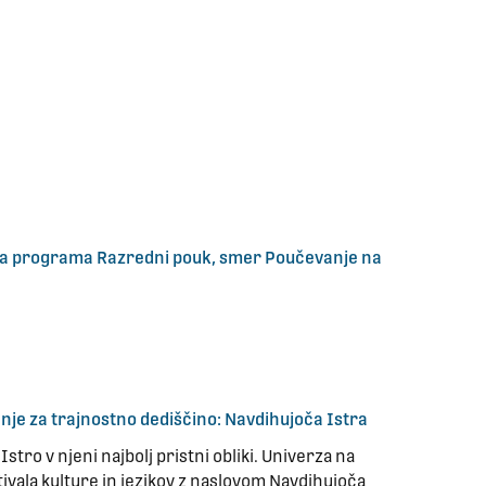
kega programa Razredni pouk, smer Poučevanje na
anje za trajnostno dediščino: Navdihujoča Istra
stro v njeni najbolj pristni obliki. Univerza na
ivala kulture in jezikov z naslovom Navdihujoča