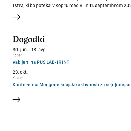
Istra, ki bo potekal v Kopru med 8. in 11. septembrom 20
več
Dogodki
30. jun. - 18. avg.
Koper
Vabljeni na PUŠ LAB-IRINT
23. okt.
Koper
Konferenca Medgeneracijske aktivnosti za sr(e)čnejšo
več