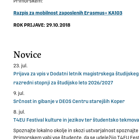
Primorskem:
Razpis za mobilnost zaposlenih Erasmus+ KA103
ROK PRIJAVE: 29.10.2018
Novice
23. jul.
Prijava za vpis v Dodatni letnik magistrskega študijs
razredni stopnji za študijsko leto 2026/2027
9. jul.
Srčnost in gibanje v DEOS Centru starejših Koper
8. jul.
T4EU Festival kulture in jezikov ter študentsko tekmov
Spoznajte lokalno okolje in skozi ustvarjalnost spoznajte I
Primorskem vabi vse študente, da se udeležijo T4EU Fest