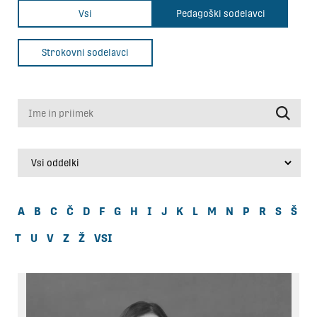
Vsi
Pedagoški sodelavci
Strokovni sodelavci
Ime in priimek
A
B
C
Č
D
F
G
H
I
J
K
L
M
N
P
R
S
Š
T
U
V
Z
Ž
VSI