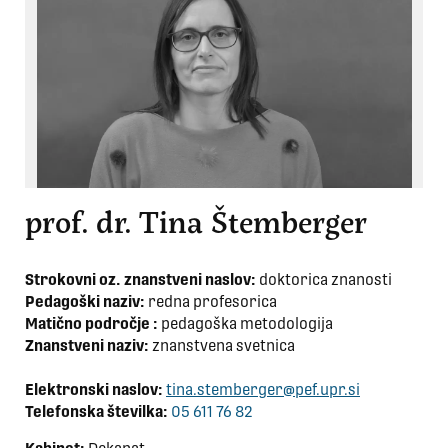
prof. dr. Tina Štemberger
Strokovni oz. znanstveni naslov:
doktorica znanosti
Pedagoški naziv:
redna profesorica
Matično področje :
pedagoška metodologija
Znanstveni naziv:
znanstvena svetnica
Elektronski naslov:
tina.stemberger@pef.upr.si
Telefonska številka:
05 611 76 82