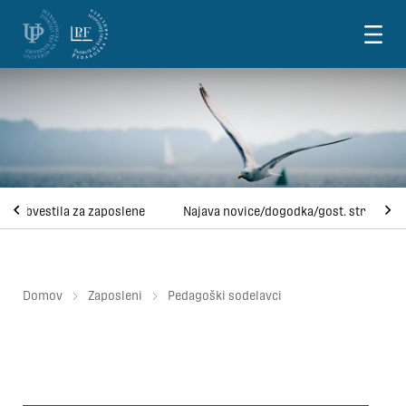
Skoči na vsebino
Obvestila za zaposlene
Najava novice/dogodka/gost. strok.
Domov
Zaposleni
Pedagoški sodelavci