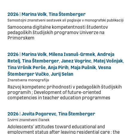
2026
|
Marina Volk
,
Tina Štemberger
Samostojni znanstveni sestavek ali poglavje v monografski publikaciji
Samoocena digitalne kompetentnosti študentov
pedagoških študijskih programov Univerze na
Primorskem
2026
|
Marina Volk
,
Milena Ivanuš-Grmek
,
Andreja
Retelj
,
Tina Štemberger
,
Janez Vogrinc
,
Matej Vošnjak
,
Tina Vršnik Perše
,
Anja Pirih
,
Maja Pušnik
,
Vesna
Štemberger Vučko
,
Jurij Selan
Znanstvena monografija
Razvoj kompetenc prihodnosti v pedagoških študijskih
programih ; Development of future-oriented
competencies in teacher education programmes
2026
|
Jovita Pogorevc
,
Tina Štemberger
Izvirni znanstveni članek
Adolescents’ attitudes toward educational and
employment status after leaving residential care : the