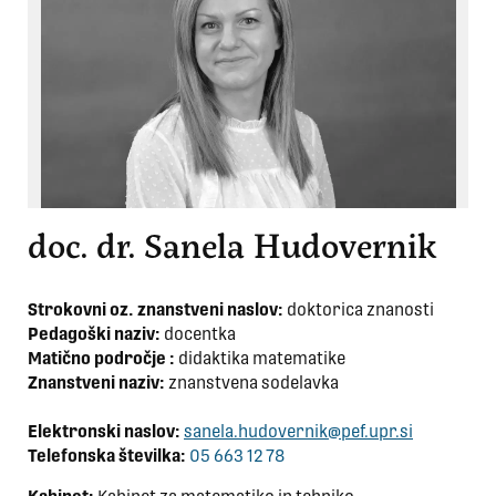
doc. dr. Sanela Hudovernik
Strokovni oz. znanstveni naslov:
doktorica znanosti
Pedagoški naziv:
docentka
Matično področje :
didaktika matematike
Znanstveni naziv:
znanstvena sodelavka
Elektronski naslov:
sanela.hudovernik@pef.upr.si
Telefonska številka:
05 663 12 78