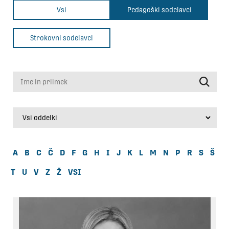
Vsi
Pedagoški sodelavci
Strokovni sodelavci
Ime in priimek
A
B
C
Č
D
F
G
H
I
J
K
L
M
N
P
R
S
Š
T
U
V
Z
Ž
VSI