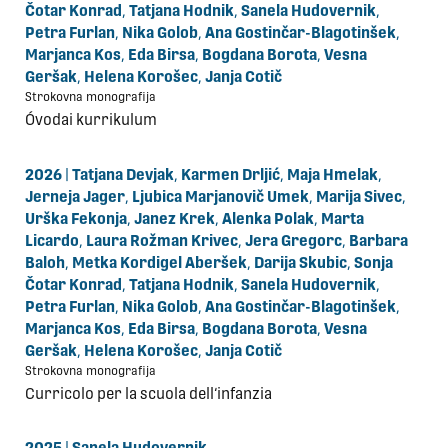
Čotar Konrad
,
Tatjana Hodnik
,
Sanela Hudovernik
,
Petra Furlan
,
Nika Golob
,
Ana Gostinčar-Blagotinšek
,
Marjanca Kos
,
Eda Birsa
,
Bogdana Borota
,
Vesna
Geršak
,
Helena Korošec
,
Janja Cotič
Strokovna monografija
Óvodai kurrikulum
2026
|
Tatjana Devjak
,
Karmen Drljić
,
Maja Hmelak
,
Jerneja Jager
,
Ljubica Marjanovič Umek
,
Marija Sivec
,
Urška Fekonja
,
Janez Krek
,
Alenka Polak
,
Marta
Licardo
,
Laura Rožman Krivec
,
Jera Gregorc
,
Barbara
Baloh
,
Metka Kordigel Aberšek
,
Darija Skubic
,
Sonja
Čotar Konrad
,
Tatjana Hodnik
,
Sanela Hudovernik
,
Petra Furlan
,
Nika Golob
,
Ana Gostinčar-Blagotinšek
,
Marjanca Kos
,
Eda Birsa
,
Bogdana Borota
,
Vesna
Geršak
,
Helena Korošec
,
Janja Cotič
Strokovna monografija
Curricolo per la scuola dell‘infanzia
2025
|
Sanela Hudovernik