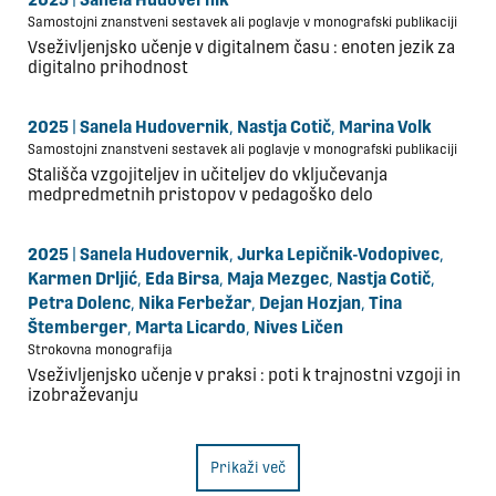
Samostojni znanstveni sestavek ali poglavje v monografski publikaciji
Vseživljenjsko učenje v digitalnem času : enoten jezik za
digitalno prihodnost
2025
|
Sanela Hudovernik
,
Nastja Cotič
,
Marina Volk
Samostojni znanstveni sestavek ali poglavje v monografski publikaciji
Stališča vzgojiteljev in učiteljev do vključevanja
medpredmetnih pristopov v pedagoško delo
2025
|
Sanela Hudovernik
,
Jurka Lepičnik-Vodopivec
,
Karmen Drljić
,
Eda Birsa
,
Maja Mezgec
,
Nastja Cotič
,
Petra Dolenc
,
Nika Ferbežar
,
Dejan Hozjan
,
Tina
Štemberger
,
Marta Licardo
,
Nives Ličen
Strokovna monografija
Vseživljenjsko učenje v praksi : poti k trajnostni vzgoji in
izobraževanju
Prikaži več