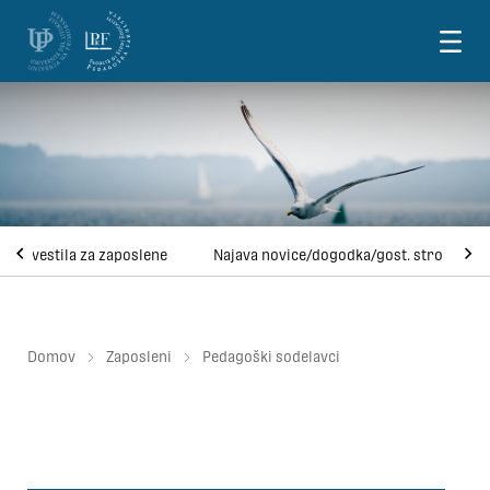
Skoči na vsebino
Obvestila za zaposlene
Najava novice/dogodka/gost. strok.
Domov
Zaposleni
Pedagoški sodelavci