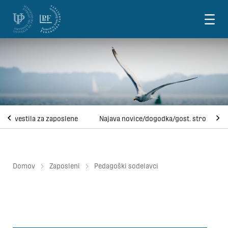
Skoči na vsebino
Obvestila za zaposlene
Najava novice/dogodka/gost. strok.
Domov
Zaposleni
Pedagoški sodelavci