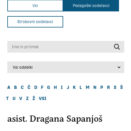
Vsi
Pedagoški sodelavci
Strokovni sodelavci
Ime in priimek
A
B
C
Č
D
F
G
H
I
J
K
L
M
N
P
R
S
Š
T
U
V
Z
Ž
VSI
asist. Dragana Sapanjoš