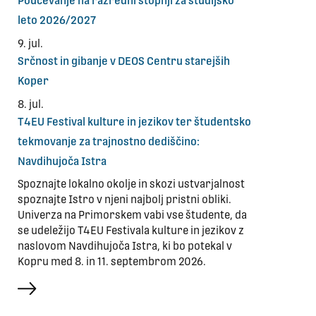
Poučevanje na razredni stopnji za študijsko
leto 2026/2027
9. jul.
Srčnost in gibanje v DEOS Centru starejših
Koper
8. jul.
T4EU Festival kulture in jezikov ter študentsko
tekmovanje za trajnostno dediščino:
Navdihujoča Istra
Spoznajte lokalno okolje in skozi ustvarjalnost
spoznajte Istro v njeni najbolj pristni obliki.
Univerza na Primorskem vabi vse študente, da
se udeležijo T4EU Festivala kulture in jezikov z
naslovom Navdihujoča Istra, ki bo potekal v
Kopru med 8. in 11. septembrom 2026.
več