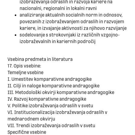
izobraževanja odraslih in razvoja kariere na
nacionalni, regionalni in lokalni ravni
analiziranje aktualnih socialnih norm in odnosov,
povezanih z izobraževanjem odraslih in razvojem
kariere, in izvajanje aktivnosti za njihovo razvijanje
sodelovanje s strokovnjaki iz različnih vzgojno-
izobraževalnih in kariernih področij
Vsebina predmeta in literatura
17. Opis vsebine:
Temeljne vsebine
I. Umestitev komparativne andragogike
II. Cilji in naloge komparativne andragogike
III. Metodološki okvirji komparativne andragogike
IV. Razvoj komparativne andragogike
V. Politike izobraževanja odraslih v svetu
VI. Institucionalizacija izobraževanja odraslih v
mednarodnem okvirju
VII. Trendi izobraževanja odraslih v svetu
Specifične vsebine