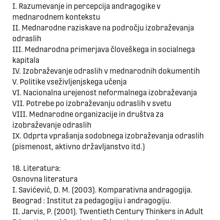
I. Razumevanje in percepcija andragogike v
mednarodnem kontekstu
II. Mednarodne raziskave na področju izobraževanja
odraslih
III. Mednarodna primerjava človeškega in socialnega
kapitala
IV. Izobraževanje odraslih v mednarodnih dokumentih
V. Politike vseživljenjskega učenja
VI. Nacionalna urejenost neformalnega izobraževanja
VII. Potrebe po izobraževanju odraslih v svetu
VIII. Mednarodne organizacije in društva za
izobraževanje odraslih
IX. Odprta vprašanja sodobnega izobraževanja odraslih
(pismenost, aktivno državljanstvo itd.)
18. Literatura:
Osnovna literatura
I. Savićević, D. M. (2003). Komparativna andragogija.
Beograd : Institut za pedagogiju i andragogiju.
II. Jarvis, P. (2001). Twentieth Century Thinkers in Adult