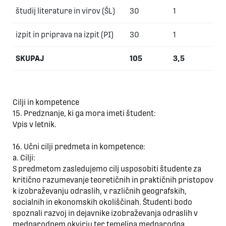
študij literature in virov (ŠL)
30
1
izpit in priprava na izpit (PI)
30
1
SKUPAJ
105
3,5
Cilji in kompetence
15. Predznanje, ki ga mora imeti študent:
Vpis v letnik.
16. Učni cilji predmeta in kompetence:
a. Cilji:
S predmetom zasledujemo cilj usposobiti študente za
kritično razumevanje teoretičnih in praktičnih pristopov
k izobraževanju odraslih, v različnih geografskih,
socialnih in ekonomskih okoliščinah. Študenti bodo
spoznali razvoj in dejavnike izobraževanja odraslih v
mednarodnem okvirju ter temeljna mednarodna