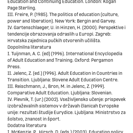
Education and Continuing Education. London: Kogan
Page Sterling.
III. Freire, P. (1985). The politics of education (culture,
power and liberation). New York: Bergin and Garvey.
IV. Gartenschlaeger, U. in Hinzen, H. (2000). Perspektive i
tendencije obrazovanja odraslih u Europi. Zagreb:
Hrvatska zajednica pučkih otvorenih učilišta.
Dopolnilna literatura
I. Tuijnman, A. C. (ed) (1996). International Encyclopedia
of Adult Education and Training. Oxford: Pergamon
Press.
II. Jelenc, Z. (ed.) (1996). Adult Education in Countries in
Transition. Ljubljana: Slovene Adult Education Centre.
III. Reischmann, J., Bron, M. in Jelenc, Z. (1999).
Comparative Adult Education. Ljubljana: Slovenian.
IV. Plevnik, T. (ur.) (2002). Vseživljensko učenje: prispevek
izobraževalnih sistemov v državah članicah Evropske
unije: rezultati študije Eurydice. Ljubljana: Ministrstvo za
šolstvo, znanost in šport.
Dodatna literatura
I. McKenzie, P., Hirsch, D. (eds.) (2003). Education policy