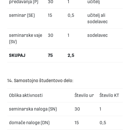
predavanja (P)
30
1
učitelj
seminar (SE)
15
0,5
učitelj ali
sodelavec
seminarske vaje
30
1
sodelavec
(SV)
SKUPAJ
75
2,5
14. Samostojno študentovo delo:
Oblika aktivnosti
Število ur
Število KT
seminarska naloga (SN)
30
1
domače naloge (DN)
15
0,5