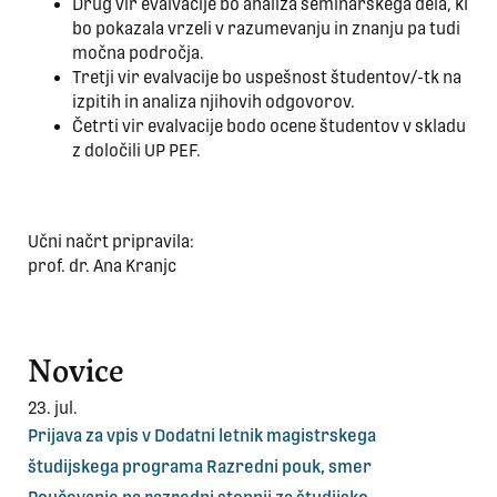
Drug vir evalvacije bo analiza seminarskega dela, ki
bo pokazala vrzeli v razumevanju in znanju pa tudi
močna področja.
Tretji vir evalvacije bo uspešnost študentov/-tk na
izpitih in analiza njihovih odgovorov.
Četrti vir evalvacije bodo ocene študentov v skladu
z določili UP PEF.
Učni načrt pripravila:
prof. dr. Ana Kranjc
Novice
23. jul.
Prijava za vpis v Dodatni letnik magistrskega
študijskega programa Razredni pouk, smer