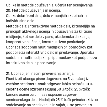
Oblike in metode poučevanja, učenja ter ocenjevanja
20. Metode poučevanja in učenja:
Oblike dela: frontalna, delo v manjših skupinah in
individualno delo
Metode dela: Interaktivne metode dela, ki temeljijo na
principih aktivnega učenja in poučevanja za kritično
mišljenje, kot so: delo v paru, akademska diskusija,
kooperativno učenje, konstruktivno poslušanje.
Uporaba sodobnih multimedijskih pripomočkov kot
podpore za interaktivno delo in predavanje. Uporaba
sodobnih multimedijskih pripomočkov kot podpore za
interktivno delo in predavanje.
21. Uporabljeni načini preverjanja znanja:
Pisni izpit obsega pisne dogovore na 5 vprašanj iz
vsebine predmeta. Vsak odgovor lahko prinaša 10 %
celotne ocene oziroma skupaj 50 % točk. 25 % točk
končne ocene pa prinaša uspešen zagovor
seminarskega dela. Nadaljnih 25 % točk prinaša aktivno
sodelovanje na predavanjih in vajah, ki se preverja s