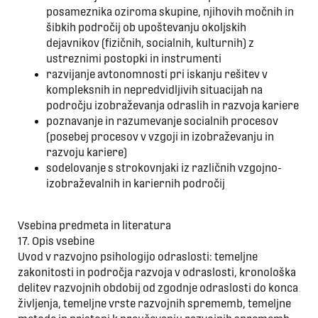
posameznika oziroma skupine, njihovih močnih in
šibkih področij ob upoštevanju okoljskih
dejavnikov (fizičnih, socialnih, kulturnih) z
ustreznimi postopki in instrumenti
razvijanje avtonomnosti pri iskanju rešitev v
kompleksnih in nepredvidljivih situacijah na
področju izobraževanja odraslih in razvoja kariere
poznavanje in razumevanje socialnih procesov
(posebej procesov v vzgoji in izobraževanju in
razvoju kariere)
sodelovanje s strokovnjaki iz različnih vzgojno-
izobraževalnih in kariernih področij
Vsebina predmeta in literatura
17. Opis vsebine
Uvod v razvojno psihologijo odraslosti: temeljne
zakonitosti in področja razvoja v odraslosti, kronološka
delitev razvojnih obdobij od zgodnje odraslosti do konca
življenja, temeljne vrste razvojnih sprememb, temeljne