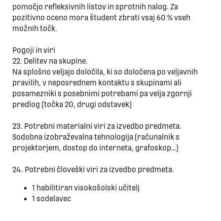
pomočjo refleksivnih listov in sprotnih nalog. Za
pozitivno oceno mora študent zbrati vsaj 60 % vseh
možnih točk.
Pogoji in viri
22. Delitev na skupine.
Na splošno veljajo določila, ki so določena po veljavnih
pravilih, v neposrednem kontaktu s skupinami ali
posamezniki s posebnimi potrebami pa velja zgornji
predlog (točka 20, drugi odstavek)
23. Potrebni materialni viri za izvedbo predmeta.
Sodobna izobraževalna tehnologija (računalnik s
projektorjem, dostop do interneta, grafoskop…)
24. Potrebni človeški viri za izvedbo predmeta.
1 habilitiran visokošolski učitelj
1 sodelavec