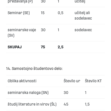
predavanja (P)
30
1
učitelj
Seminar (SE)
15
0,5
učitelj ali
sodelavec
seminarske vaje
30
1
sodelavec
(SV)
SKUPAJ
75
2,5
14. Samostojno študentovo delo:
Oblika aktivnosti
Število ur
Število KT
seminarska naloga (SN)
30
1
študij literature in virov (ŠL)
45
1,5