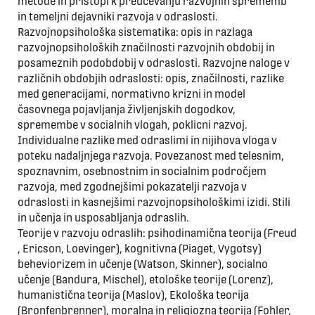
metode in pristopi k preučevanju razvojnih sprememb
in temeljni dejavniki razvoja v odraslosti.
Razvojnopsihološka sistematika: opis in razlaga
razvojnopsiholoških značilnosti razvojnih obdobij in
posameznih podobdobij v odraslosti. Razvojne naloge v
različnih obdobjih odraslosti: opis, značilnosti, razlike
med generacijami, normativno krizni in model
časovnega pojavljanja življenjskih dogodkov,
spremembe v socialnih vlogah, poklicni razvoj.
Individualne razlike med odraslimi in nijihova vloga v
poteku nadaljnjega razvoja. Povezanost med telesnim,
spoznavnim, osebnostnim in socialnim področjem
razvoja, med zgodnejšimi pokazatelji razvoja v
odraslosti in kasnejšimi razvojnopsihološkimi izidi. Stili
in učenja in usposabljanja odraslih.
Teorije v razvoju odraslih: psihodinamična teorija (Freud
, Ericson, Loevinger), kognitivna (Piaget, Vygotsy)
beheviorizem in učenje (Watson, Skinner), socialno
učenje (Bandura, Mischel), etološke teorije (Lorenz),
humanistična teorija (Maslov), Ekološka teorija
(Bronfenbrenner), moralna in religiozna teorija (Fohler,