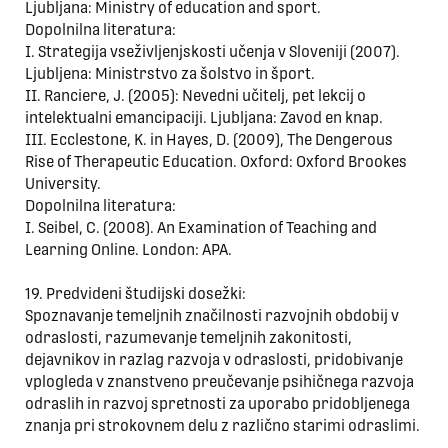
Ljubljana: Ministry of education and sport.
Dopolnilna literatura:
I. Strategija vseživljenjskosti učenja v Sloveniji (2007).
Ljubljena: Ministrstvo za šolstvo in šport.
II. Ranciere, J. (2005): Nevedni učitelj, pet lekcij o
intelektualni emancipaciji. Ljubljana: Zavod en knap.
III. Ecclestone, K. in Hayes, D. (2009), The Dengerous
Rise of Therapeutic Education. Oxford: Oxford Brookes
University.
Dopolnilna literatura:
I. Seibel, C. (2008). An Examination of Teaching and
Learning Online. London: APA.
19. Predvideni študijski dosežki:
Spoznavanje temeljnih značilnosti razvojnih obdobij v
odraslosti, razumevanje temeljnih zakonitosti,
dejavnikov in razlag razvoja v odraslosti, pridobivanje
vplogleda v znanstveno preučevanje psihičnega razvoja
odraslih in razvoj spretnosti za uporabo pridobljenega
znanja pri strokovnem delu z različno starimi odraslimi.