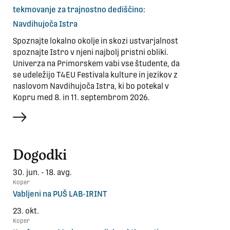
tekmovanje za trajnostno dediščino:
Navdihujoča Istra
Spoznajte lokalno okolje in skozi ustvarjalnost
spoznajte Istro v njeni najbolj pristni obliki.
Univerza na Primorskem vabi vse študente, da
se udeležijo T4EU Festivala kulture in jezikov z
naslovom Navdihujoča Istra, ki bo potekal v
Kopru med 8. in 11. septembrom 2026.
več
Dogodki
30. jun. - 18. avg.
Koper
Vabljeni na PUŠ LAB-IRINT
23. okt.
Koper