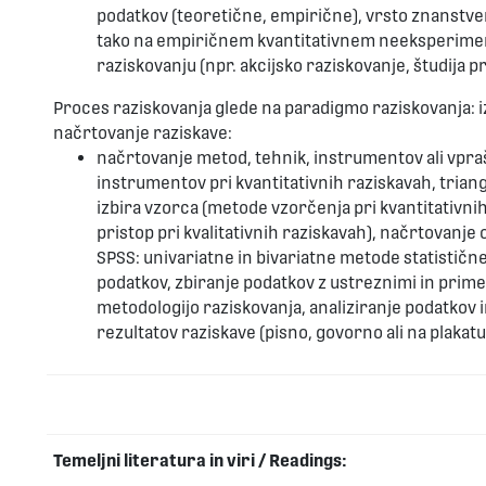
podatkov (teoretične, empirične), vrsto znanstven
tako na empiričnem kvantitativnem neeksperimen
raziskovanju (npr. akcijsko raziskovanje, študija p
Proces raziskovanja glede na paradigmo raziskovanja: izb
načrtovanje raziskave:
načrtovanje metod, tehnik, instrumentov ali vpra
instrumentov pri kvantitativnih raziskavah, triangu
izbira vzorca (metode vzorčenja pri kvantitativnih
pristop pri kvalitativnih raziskavah), načrtovanj
SPSS: univariatne in bivariatne metode statistične 
podatkov, zbiranje podatkov z ustreznimi in prim
metodologijo raziskovanja, analiziranje podatkov i
rezultatov raziskave (pisno, govorno ali na plakatu
Temeljni literatura in viri / Readings: