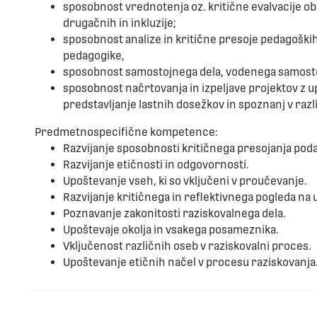
sposobnost vrednotenja oz. kritične evalvacije obs
drugačnih in inkluzije;
sposobnost analize in kritične presoje pedagoških
pedagogike,
sposobnost samostojnega dela, vodenega samostojn
sposobnost načrtovanja in izpeljave projektov z
predstavljanje lastnih dosežkov in spoznanj v razl
Predmetnospecifične kompetence:
Razvijanje sposobnosti kritičnega presojanja poda
Razvijanje etičnosti in odgovornosti.
Upoštevanje vseh, ki so vključeni v proučevanje.
Razvijanje kritičnega in reflektivnega pogleda na 
Poznavanje zakonitosti raziskovalnega dela.
Upoštevaje okolja in vsakega posameznika.
Vključenost različnih oseb v raziskovalni proces.
Upoštevanje etičnih načel v procesu raziskovanja