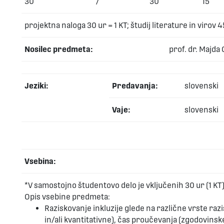
30
/
30
15
projektna naloga 30 ur = 1 KT; študij literature in virov 4
Nosilec predmeta:
prof. dr. Majda
Jeziki
:
Predavanja:
slovenski
Vaje:
slovenski
Vsebina:
*V samostojno študentovo delo je vključenih 30 ur (1 KT
Opis vsebine predmeta:
Raziskovanje inkluzije glede na različne vrste razi
in/ali kvantitativne), čas proučevanja (zgodovinske