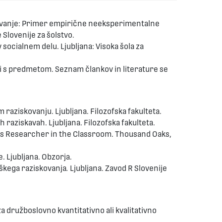
kovanje: Primer empirične neeksperimentalne
 Slovenije za šolstvo.
v socialnem delu. Ljubljana: Visoka šola za
zani s predmetom. Seznam člankov in literature se
m raziskovanju.
Ljubljana. Filozofska fakulteta.
 raziskavah. Ljubljana. Filozofska fakulteta.
 as Researcher in the Classroom. Thousand Oaks,
. Ljubljana. Obzorja.
oškega raziskovanja
.
Ljubljana. Zavod R Slovenije
za družboslovno kvantitativno ali kvalitativno