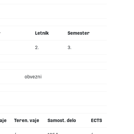
r
Letnik
Semester
2.
3.
obvezni
aje
Teren. vaje
Samost. delo
ECTS