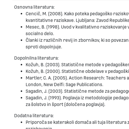
Osnovna literatura:
Cencič, M. (2008). Kako poteka pedagoško razis
kvantitativne raziskave. Ljubljana: Zavod Republike
Mesec, B. (1998). Uvod v kvalitativno raziskovanje 
socialno delo.
Članki iz različnih revij in zbornikov, ki so pove
sproti dopolnjuje.
Dopolnilna literatura:
Kožuh, B. (2003). Statistične metode v pedagoške
Kožuh, B. (2000). Statistične obdelave v pedagoških
Martler, C. A. (2005). Action Research: Teachers
London, New Delfi: Sage Publications.
Sagadin, J. (2003). Statistične metode za pedagoge
Sagadin, J. (1993). Poglavja iz metodologije pedag
za šolstvo in šport (določena poglavja).
Dodatna literatura:
Priporoča se katerakoli domača ali tuja literatura 
raziskovanje.