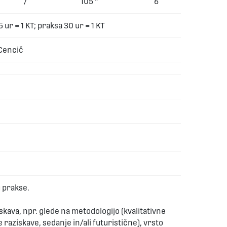
/
105 *
6
5 ur = 1 KT; praksa 30 ur = 1 KT
 Cencič
) prakse.
skava, npr. glede na metodologijo (kvalitativne
 raziskave, sedanje in/ali futuristične), vrsto