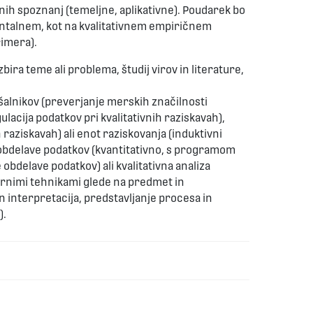
ih spoznanj (temeljne, aplikativne). Poudarek bo
talnem, kot na kvalitativnem empiričnem
rimera).
ira teme ali problema, študij virov in literature,
šalnikov (preverjanje merskih značilnosti
lacija podatkov pri kvalitativnih raziskavah),
 raziskavah) ali enot raziskovanja (induktivni
e obdelave podatkov (kvantitativno, s programom
obdelave podatkov) ali kvalitativna analiza
ernimi tehnikami glede na predmet in
n interpretacija, predstavljanje procesa in
).