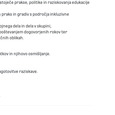
toječe prakse, politike in raziskovanja edukacije
 praks in gradiv s področja inkluzivne
ega dela in dela v skupini,
 upoštevanjem dogovorjenih rokov ter
ičnih oblikah.
tkov in njihovo osmišljanje.
ugotovitve raziskave.
.