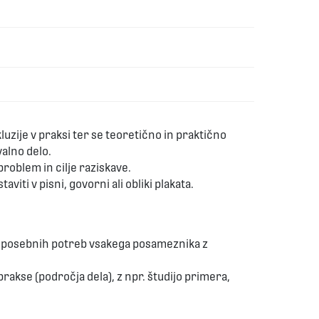
uzije v praksi ter se teoretično in praktično
valno delo.
problem in cilje raziskave.
viti v pisni, govorni ali obliki plakata.
a posebnih potreb vsakega posameznika z
akse (področja dela), z npr. študijo primera,