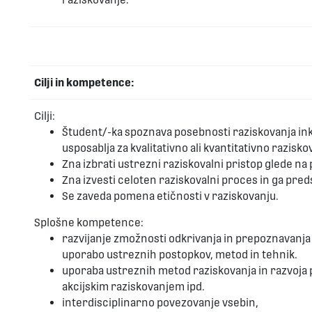
Cilji in kompetence:
Cilji:
Študent/-ka spoznava posebnosti raziskovanja inkl
usposablja za kvalitativno ali kvantitativno razisko
Zna izbrati ustrezni raziskovalni pristop glede na 
Zna izvesti celoten raziskovalni proces in ga predsta
Se zaveda pomena etičnosti v raziskovanju.
Splošne kompetence:
razvijanje zmožnosti odkrivanja in prepoznavanj
uporabo ustreznih postopkov, metod in tehnik.
uporaba ustreznih metod raziskovanja in razvoja pr
akcijskim raziskovanjem ipd.
interdisciplinarno povezovanje vsebin,