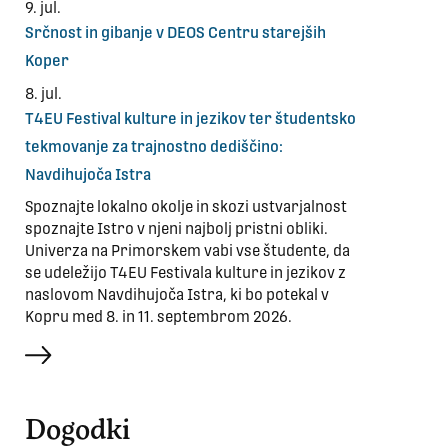
9. jul.
Srčnost in gibanje v DEOS Centru starejših
Koper
8. jul.
T4EU Festival kulture in jezikov ter študentsko
tekmovanje za trajnostno dediščino:
Navdihujoča Istra
Spoznajte lokalno okolje in skozi ustvarjalnost
spoznajte Istro v njeni najbolj pristni obliki.
Univerza na Primorskem vabi vse študente, da
se udeležijo T4EU Festivala kulture in jezikov z
naslovom Navdihujoča Istra, ki bo potekal v
Kopru med 8. in 11. septembrom 2026.
več
Dogodki