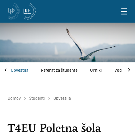
Skoči na vsebino
Obvestila
Referat za študente
Urniki
Vodnik za 
Domov
Študenti
Obvestila
T4EU Poletna šola