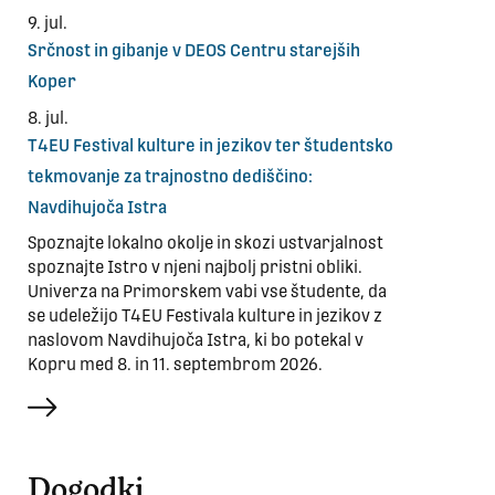
9. jul.
Srčnost in gibanje v DEOS Centru starejših
Koper
8. jul.
T4EU Festival kulture in jezikov ter študentsko
tekmovanje za trajnostno dediščino:
Navdihujoča Istra
Spoznajte lokalno okolje in skozi ustvarjalnost
spoznajte Istro v njeni najbolj pristni obliki.
Univerza na Primorskem vabi vse študente, da
se udeležijo T4EU Festivala kulture in jezikov z
naslovom Navdihujoča Istra, ki bo potekal v
Kopru med 8. in 11. septembrom 2026.
več
Dogodki