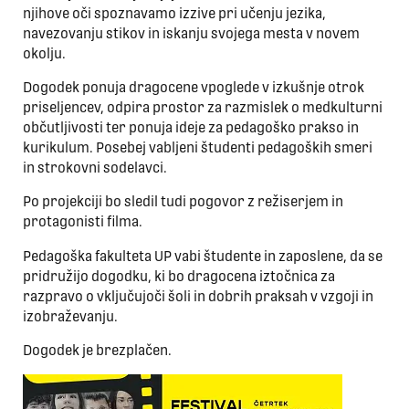
njihove oči spoznavamo izzive pri učenju jezika,
navezovanju stikov in iskanju svojega mesta v novem
okolju.
Dogodek ponuja dragocene vpoglede v izkušnje otrok
priseljencev, odpira prostor za razmislek o medkulturni
občutljivosti ter ponuja ideje za pedagoško prakso in
kurikulum. Posebej vabljeni študenti pedagoških smeri
in strokovni sodelavci.
Po projekciji bo sledil tudi pogovor z režiserjem in
protagonisti filma.
Pedagoška fakulteta UP vabi študente in zaposlene, da se
pridružijo dogodku, ki bo dragocena iztočnica za
razpravo o vključujoči šoli in dobrih praksah v vzgoji in
izobraževanju.
Dogodek je brezplačen.