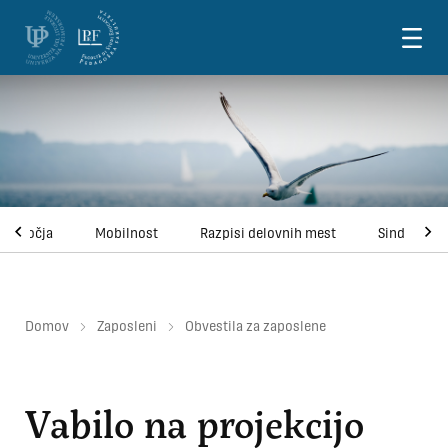
Skoči na vsebino
področja
Mobilnost
Razpisi delovnih mest
Sindikati U
Domov
Zaposleni
Obvestila za zaposlene
Vabilo na projekcijo