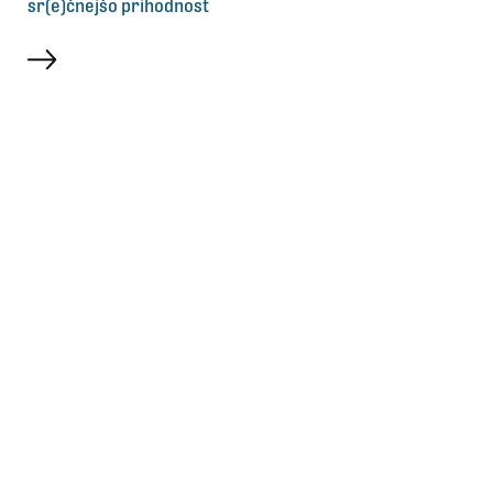
sr(e)čnejšo prihodnost
več