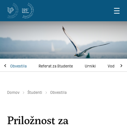
Skoči na vsebino
Obvestila
Referat za študente
Urniki
Vodnik za 
Domov
Študenti
Obvestila
Priložnost za