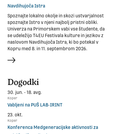
Navdihujoča Istra
Spoznajte lokalno okolje in skozi ustvarjalnost
spoznajte Istro v njeni najbolj pristni obliki.
Univerza na Primorskem vabi vse študente, da
se udeležijo T4EU Festivala kulture in jezikov z
naslovom Navdihujoča Istra, ki bo potekal v
Kopru med 8. in 11. septembrom 2026.
več
Dogodki
30. jun. - 18. avg.
Koper
Vabljeni na PUŠ LAB-IRINT
23. okt.
Koper
Konferenca Medgeneracijske aktivnosti za