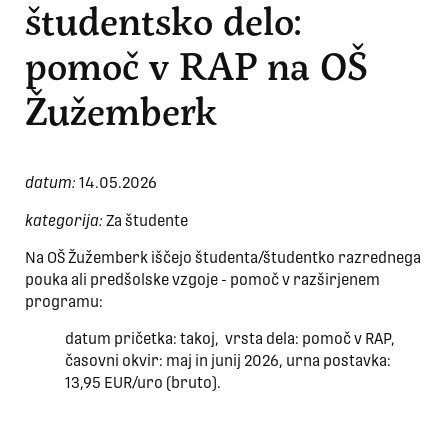
študentsko delo:
pomoč v RAP na OŠ
Žužemberk
datum:
14.05.2026
kategorija:
Za študente
Na OŠ Žužemberk iščejo študenta/študentko razrednega
pouka ali predšolske vzgoje - pomoč v razširjenem
programu:
datum pričetka: takoj, vrsta dela: pomoč v RAP,
časovni okvir: maj in junij 2026, urna postavka:
13,95 EUR/uro (bruto).