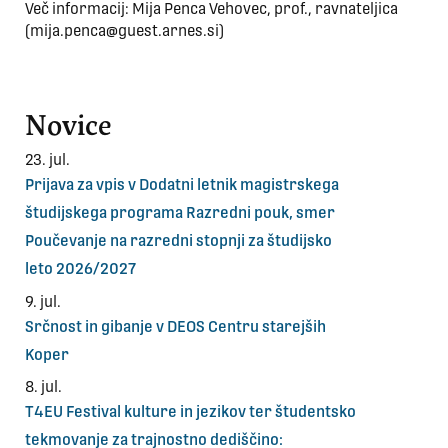
Več informacij: Mija Penca Vehovec, prof., ravnateljica
(mija.penca@guest.arnes.si)
Novice
23. jul.
Prijava za vpis v Dodatni letnik magistrskega
študijskega programa Razredni pouk, smer
Poučevanje na razredni stopnji za študijsko
leto 2026/2027
9. jul.
Srčnost in gibanje v DEOS Centru starejših
Koper
8. jul.
T4EU Festival kulture in jezikov ter študentsko
tekmovanje za trajnostno dediščino: